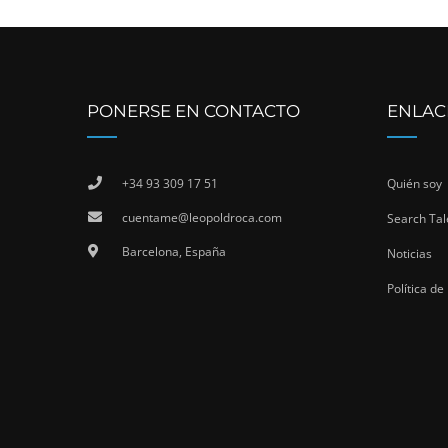
PONERSE EN CONTACTO
ENLAC
+34 93 309 17 51
Quién soy
cuentame@leopoldroca.com
Search Tal
Barcelona, España
Noticias
Política de