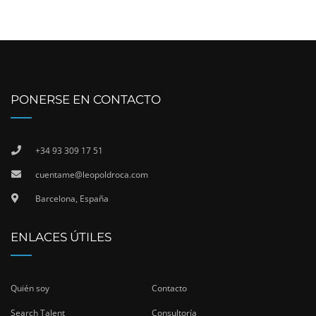
PONERSE EN CONTACTO
+34 93 309 17 51
cuentame@leopoldroca.com
Barcelona, España
ENLACES ÚTILES
Quién soy
Contacto
Search Talent
Consultoría