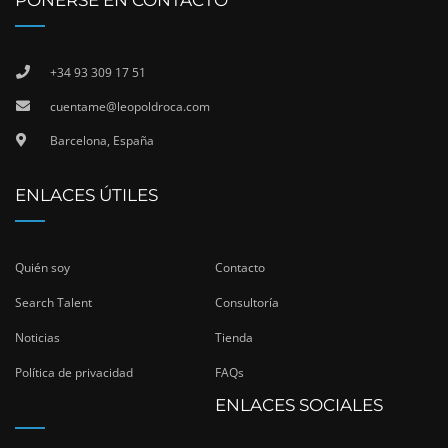
PONERSE EN CONTACTO
+34 93 309 17 51
cuentame@leopoldroca.com
Barcelona, España
ENLACES ÚTILES
Quién soy
Contacto
Search Talent
Consultoría
Noticias
Tienda
Política de privacidad
FAQs
ENLACES SOCIALES