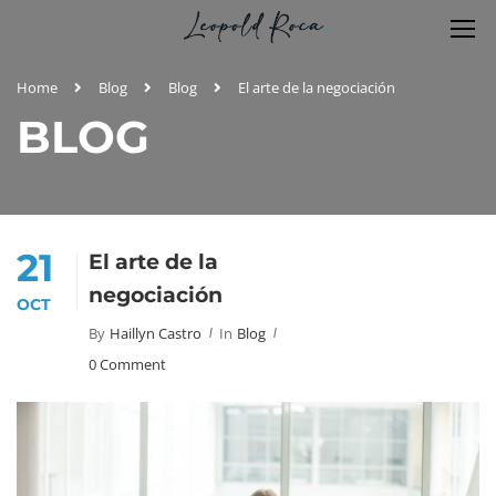
Home
Blog
Blog
El arte de la negociación
BLOG
21
El arte de la
negociación
OCT
By
Haillyn Castro
In
Blog
0 Comment