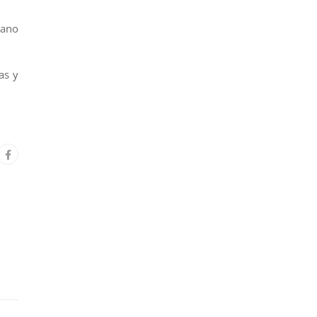
sano
as y